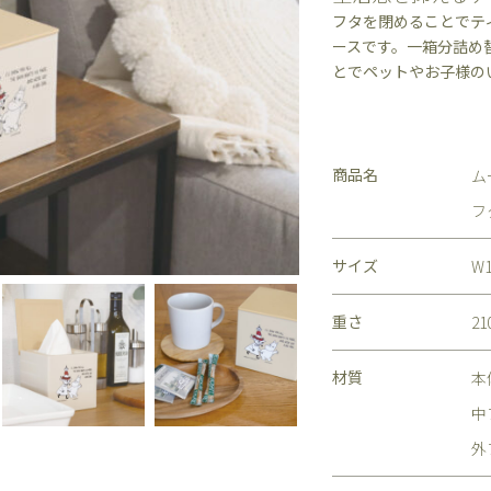
フタを閉めることでテ
ースです。一箱分詰め
とでペットやお子様の
商品名
ム
フ
サイズ
W
重さ
21
材質
本
中
外