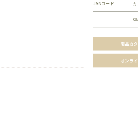
JANコード
カ
©M