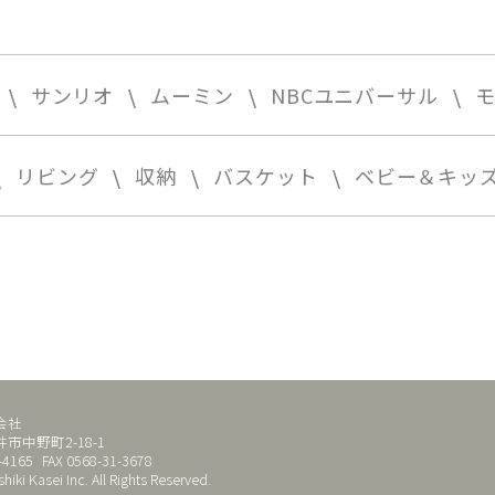
サンリオ
ムーミン
NBCユニバーサル
リビング
収納
バスケット
ベビー＆キッ
会社
市中野町2-18-1
-4165
FAX 0568-31-3678
hiki Kasei Inc. All Rights Reserved.