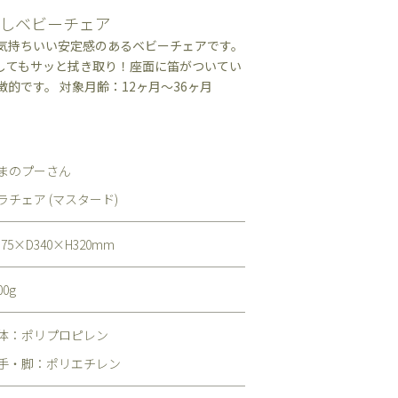
しベビーチェア
気持ちいい安定感のあるベビーチェアです。
してもサッと拭き取り！座面に笛がついてい
的です。 対象月齢：12ヶ月～36ヶ月
まのプーさん
ラチェア (マスタード)
375×D340×H320mm
00g
体：ポリプロピレン
手・脚：ポリエチレン