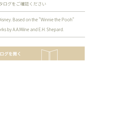
タログをご確認ください
isney. Based on the "Winnie the Pooh"
rks by A.A.Milne and E.H. Shepard.