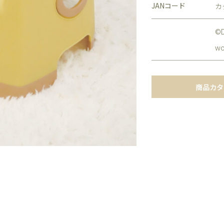
JANコード
カ
©D
wo