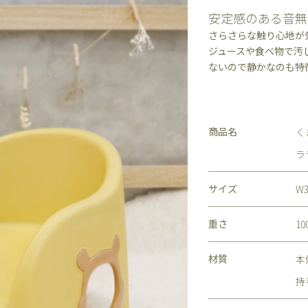
安定感のある音無
さらさらな触り心地が
ジュースや食べ物で汚
ないので静かなのも特徴
商品名
く
ラ
サイズ
W
重さ
10
材質
本
持